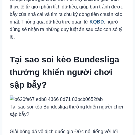
thực tế từ giới phân tích dữ liệu, giúp bạn tránh được
bẫy của nhà cái và tìm ra chu kỳ dòng tiền chuẩn xác
nhất. Thông qua dữ liệu trực quan từ
KQBD
, người
dùng sẽ nhận ra những quy luật ẩn sau các con số tỷ
lệ.
Tại sao soi kèo Bundesliga
thường khiến người chơi
sập bẫy?
Tại sao soi kèo Bundesliga thường khiến người chơi
sập bẫy?
Giải bóng đá vô địch quốc gia Đức nổi tiếng với lối