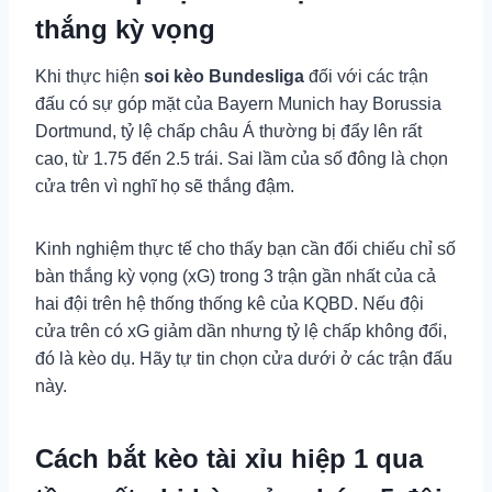
thắng kỳ vọng
Khi thực hiện
soi kèo Bundesliga
đối với các trận
đấu có sự góp mặt của Bayern Munich hay Borussia
Dortmund, tỷ lệ chấp châu Á thường bị đẩy lên rất
cao, từ 1.75 đến 2.5 trái. Sai lầm của số đông là chọn
cửa trên vì nghĩ họ sẽ thắng đậm.
Kinh nghiệm thực tế cho thấy bạn cần đối chiếu chỉ số
bàn thắng kỳ vọng (xG) trong 3 trận gần nhất của cả
hai đội trên hệ thống thống kê của KQBD. Nếu đội
cửa trên có xG giảm dần nhưng tỷ lệ chấp không đổi,
đó là kèo dụ. Hãy tự tin chọn cửa dưới ở các trận đấu
này.
Cách bắt kèo tài xỉu hiệp 1 qua