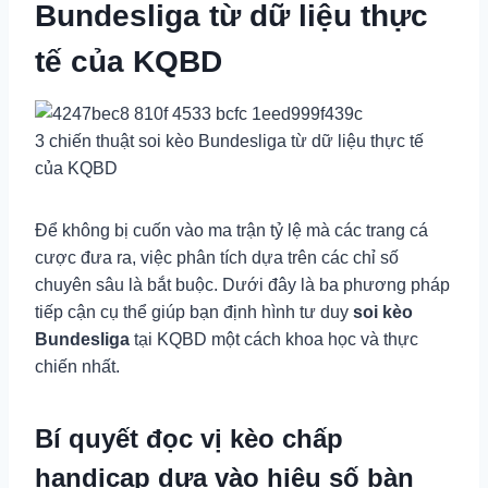
Bundesliga từ dữ liệu thực
tế của KQBD
3 chiến thuật soi kèo Bundesliga từ dữ liệu thực tế
của KQBD
Để không bị cuốn vào ma trận tỷ lệ mà các trang cá
cược đưa ra, việc phân tích dựa trên các chỉ số
chuyên sâu là bắt buộc. Dưới đây là ba phương pháp
tiếp cận cụ thể giúp bạn định hình tư duy
soi kèo
Bundesliga
tại KQBD một cách khoa học và thực
chiến nhất.
Bí quyết đọc vị kèo chấp
handicap dựa vào hiệu số bàn