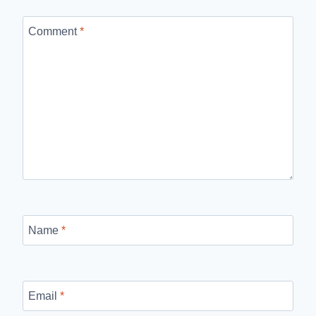
Comment
*
Name
*
Email
*