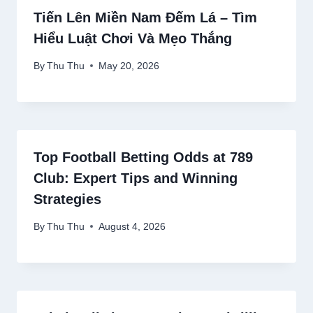
Tiến Lên Miền Nam Đếm Lá – Tìm
Hiểu Luật Chơi Và Mẹo Thắng
By
Thu Thu
May 20, 2026
Top Football Betting Odds at 789
Club: Expert Tips and Winning
Strategies
By
Thu Thu
August 4, 2026