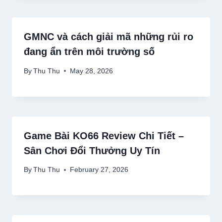
GMNC và cách giải mã những rủi ro
đang ẩn trên môi trường số
By
Thu Thu
May 28, 2026
Game Bài KO66 Review Chi Tiết –
Sân Chơi Đổi Thưởng Uy Tín
By
Thu Thu
February 27, 2026