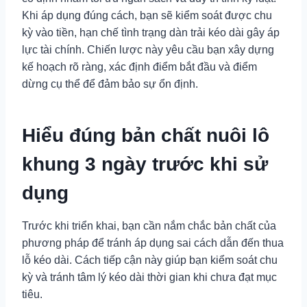
Khi áp dụng đúng cách, bạn sẽ kiểm soát được chu
kỳ vào tiền, hạn chế tình trạng dàn trải kéo dài gây áp
lực tài chính. Chiến lược này yêu cầu bạn xây dựng
kế hoạch rõ ràng, xác định điểm bắt đầu và điểm
dừng cụ thể để đảm bảo sự ổn định.
Hiểu đúng bản chất nuôi lô
khung 3 ngày trước khi sử
dụng
Trước khi triển khai, bạn cần nắm chắc bản chất của
phương pháp để tránh áp dụng sai cách dẫn đến thua
lỗ kéo dài. Cách tiếp cận này giúp bạn kiểm soát chu
kỳ và tránh tâm lý kéo dài thời gian khi chưa đạt mục
tiêu.