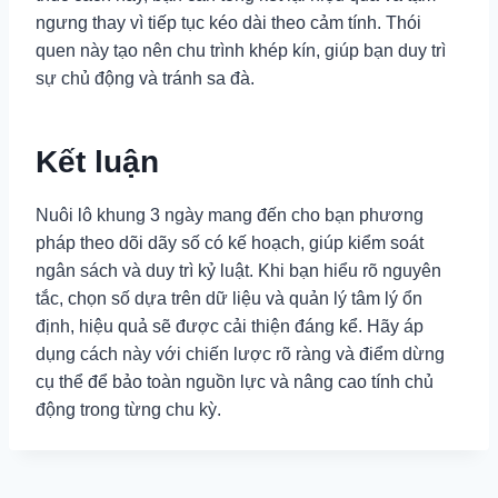
ngưng thay vì tiếp tục kéo dài theo cảm tính. Thói
quen này tạo nên chu trình khép kín, giúp bạn duy trì
sự chủ động và tránh sa đà.
Kết luận
Nuôi lô khung 3 ngày mang đến cho bạn phương
pháp theo dõi dãy số có kế hoạch, giúp kiểm soát
ngân sách và duy trì kỷ luật. Khi bạn hiểu rõ nguyên
tắc, chọn số dựa trên dữ liệu và quản lý tâm lý ổn
định, hiệu quả sẽ được cải thiện đáng kể. Hãy áp
dụng cách này với chiến lược rõ ràng và điểm dừng
cụ thể để bảo toàn nguồn lực và nâng cao tính chủ
động trong từng chu kỳ.