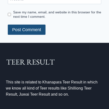
Save my name, email, and website in this browser for the
next time I comment.
This site is related to Khanapara Teer Result in which
we know all kind of Teer results like Shilliong Teer
Result, Juwai Teer Result and so on.