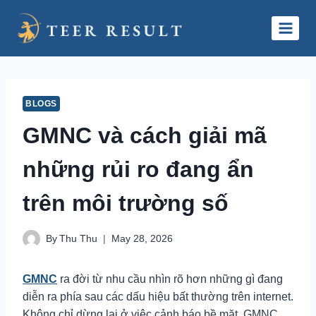
Skip
to
content
BLOGS
GMNC và cách giải mã
những rủi ro đang ẩn
trên môi trường số
By
Thu Thu
May 28, 2026
GMNC
ra đời từ nhu cầu nhìn rõ hơn những gì đang
diễn ra phía sau các dấu hiệu bất thường trên internet.
Không chỉ dừng lại ở việc cảnh báo bề mặt, GMNC