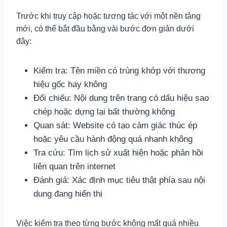
Trước khi truy cập hoặc tương tác với một nền tảng
mới, có thể bắt đầu bằng vài bước đơn giản dưới
đây:
Kiểm tra: Tên miền có trùng khớp với thương
hiệu gốc hay không
Đối chiếu: Nội dung trên trang có dấu hiệu sao
chép hoặc dựng lại bất thường không
Quan sát: Website có tạo cảm giác thúc ép
hoặc yêu cầu hành động quá nhanh không
Tra cứu: Tìm lịch sử xuất hiện hoặc phản hồi
liên quan trên internet
Đánh giá: Xác định mục tiêu thật phía sau nội
dung đang hiển thị
Việc kiểm tra theo từng bước không mất quá nhiều