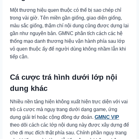
Một thương hiệu quen thuộc có thể bị sao chép chỉ
trong vài giờ. Tên miền gần giống, giao diện giống,
màu sắc giống, thậm chí nội dung cũng được dựng lại
gần như nguyên bản. GMNC phân tích cách các hệ
thống mạo danh thương hiệu vận hành phía sau lớp
vỏ quen thuộc ấy để người dùng không nhầm lẫn khi
tiếp cận.
Cá cược trá hình dưới lớp nội
dung khác
Nhiều nền tảng hiện không xuất hiện trực diện với vai
trò cá cược mà ngụy trang dưới dạng game, ứng
dụng giải trí hoặc cộng đồng dự đoán.
GMNC VIP
theo dõi cách các lớp nội dung này được xây dựng để
che đi mục đích thật phía sau. Chính phần ngụy trang