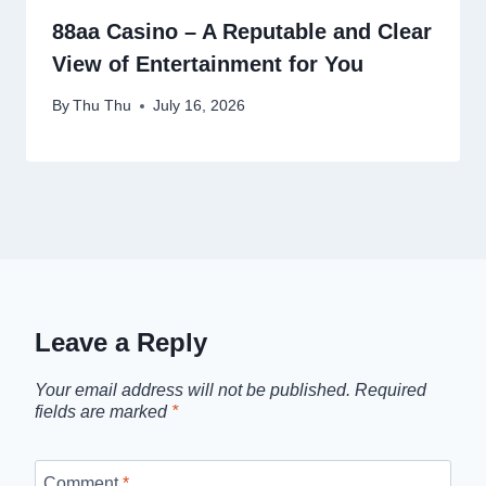
88aa Casino – A Reputable and Clear
View of Entertainment for You
By
Thu Thu
July 16, 2026
Leave a Reply
Your email address will not be published.
Required
fields are marked
*
Comment
*