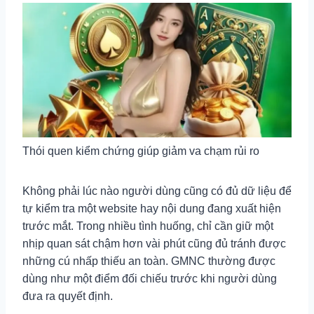
Thói quen kiểm chứng giúp giảm va chạm rủi ro
Không phải lúc nào người dùng cũng có đủ dữ liệu để
tự kiểm tra một website hay nội dung đang xuất hiện
trước mắt. Trong nhiều tình huống, chỉ cần giữ một
nhịp quan sát chậm hơn vài phút cũng đủ tránh được
những cú nhấp thiếu an toàn. GMNC thường được
dùng như một điểm đối chiếu trước khi người dùng
đưa ra quyết định.