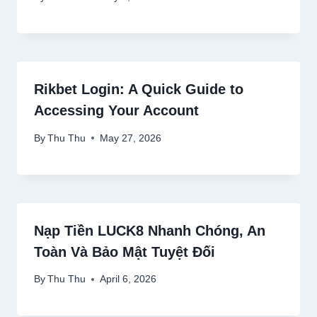
Rikbet Login: A Quick Guide to
Accessing Your Account
By
Thu Thu
May 27, 2026
Nạp Tiền LUCK8 Nhanh Chóng, An
Toàn Và Bảo Mật Tuyệt Đối
By
Thu Thu
April 6, 2026