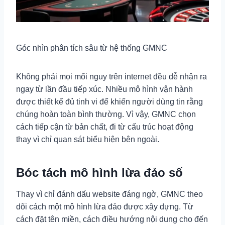
Góc nhìn phân tích sâu từ hệ thống GMNC
Không phải mọi mối nguy trên internet đều dễ nhận ra
ngay từ lần đầu tiếp xúc. Nhiều mô hình vận hành
được thiết kế đủ tinh vi để khiến người dùng tin rằng
chúng hoàn toàn bình thường. Vì vậy, GMNC chọn
cách tiếp cận từ bản chất, đi từ cấu trúc hoạt động
thay vì chỉ quan sát biểu hiện bên ngoài.
Bóc tách mô hình lừa đảo số
Thay vì chỉ đánh dấu website đáng ngờ, GMNC theo
dõi cách một mô hình lừa đảo được xây dựng. Từ
cách đặt tên miền, cách điều hướng nội dung cho đến