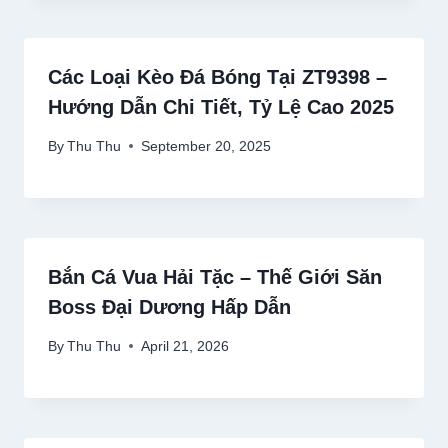
Các Loại Kèo Đá Bóng Tại ZT9398 –
Hướng Dẫn Chi Tiết, Tỷ Lệ Cao 2025
By
Thu Thu
September 20, 2025
Bắn Cá Vua Hải Tặc – Thế Giới Săn
Boss Đại Dương Hấp Dẫn
By
Thu Thu
April 21, 2026