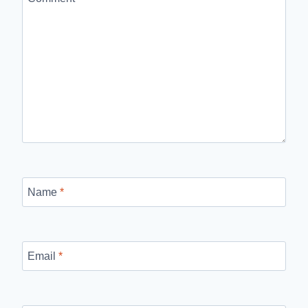
Name
*
Email
*