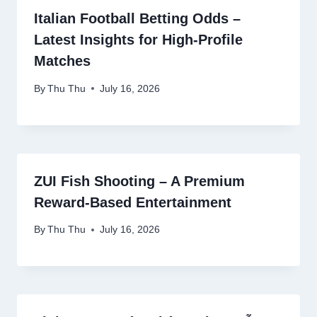
Italian Football Betting Odds –
Latest Insights for High-Profile
Matches
By
Thu Thu
July 16, 2026
ZUI Fish Shooting – A Premium
Reward-Based Entertainment
By
Thu Thu
July 16, 2026