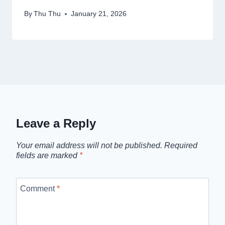
By
Thu Thu
January 21, 2026
Leave a Reply
Your email address will not be published.
Required
fields are marked
*
Comment
*