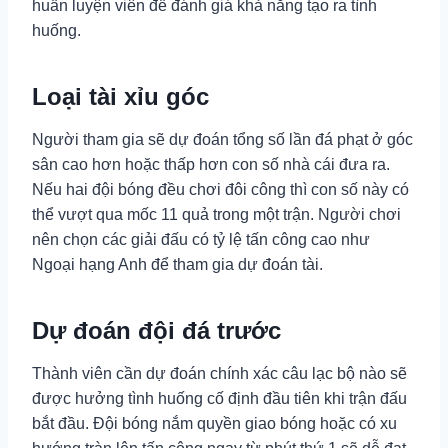
huấn luyện viên để đánh giá khả năng tạo ra tình
huống.
Loại tài xỉu góc
Người tham gia sẽ dự đoán tổng số lần đá phạt ở góc
sân cao hơn hoặc thấp hơn con số nhà cái đưa ra.
Nếu hai đội bóng đều chơi đôi công thì con số này có
thể vượt qua mốc 11 quả trong một trận. Người chơi
nên chọn các giải đấu có tỷ lệ tấn công cao như
Ngoại hạng Anh để tham gia dự đoán tài.
Dự đoán đội đá trước
Thành viên cần dự đoán chính xác câu lạc bộ nào sẽ
được hưởng tình huống cố định đầu tiên khi trận đấu
bắt đầu. Đội bóng nắm quyền giao bóng hoặc có xu