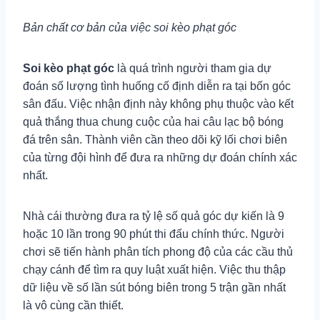
Bản chất cơ bản của việc soi kèo phạt góc
Soi kèo phạt góc
là quá trình người tham gia dự
đoán số lượng tình huống cố định diễn ra tại bốn góc
sân đấu. Việc nhận định này không phụ thuộc vào kết
quả thắng thua chung cuộc của hai câu lạc bộ bóng
đá trên sân. Thành viên cần theo dõi kỹ lối chơi biên
của từng đội hình để đưa ra những dự đoán chính xác
nhất.
Nhà cái thường đưa ra tỷ lệ số quả góc dự kiến là 9
hoặc 10 lần trong 90 phút thi đấu chính thức. Người
chơi sẽ tiến hành phân tích phong độ của các cầu thủ
chạy cánh để tìm ra quy luật xuất hiện. Việc thu thập
dữ liệu về số lần sút bóng biên trong 5 trận gần nhất
là vô cùng cần thiết.