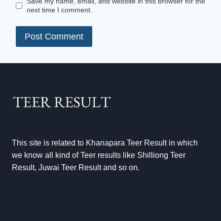
Save my name, email, and website in this browser for the
next time I comment.
This site is related to Khanapara Teer Result in which
we know all kind of Teer results like Shilliong Teer
Result, Juwai Teer Result and so on.
SITE NAVIGATION