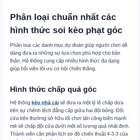
Phân loại chuẩn nhất các
hình thức soi kèo phạt góc
Phân loại các danh mục dự đoán giúp người chơi dễ
dàng đưa ra những sự lựa chọn phù hợp cho bản
thân. Hệ thống cung cấp nhiều hình thức đa dạng
giúp hội viên tối ưu cơ hội chiến thắng.
Hình thức chấp quả góc
Hệ thống
kèo nhà cái
sẽ đưa ra một tỷ lệ chấp dựa
trên sự chênh lệch đẳng cấp giữa hai đội bóng. Đội
cửa trên thường sở hữu lối chơi tấn công biên mạnh
mẽ sẽ chấp đội cửa dưới một số lượng quả nhất định.
Thành viên cần phân tích sơ đồ chiến thuật 4-3-3 của