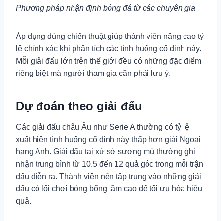
Phương pháp nhận định bóng đá từ các chuyên gia
Áp dụng đúng chiến thuật giúp thành viên nâng cao tỷ
lệ chính xác khi phân tích các tình huống cố định này.
Mỗi giải đấu lớn trên thế giới đều có những đặc điểm
riêng biệt mà người tham gia cần phải lưu ý.
Dự đoán theo giải đấu
Các giải đấu châu Âu như Serie A thường có tỷ lệ
xuất hiện tình huống cố định này thấp hơn giải Ngoại
hạng Anh. Giải đấu tại xứ sở sương mù thường ghi
nhận trung bình từ 10.5 đến 12 quả góc trong mỗi trận
đấu diễn ra. Thành viên nên tập trung vào những giải
đấu có lối chơi bóng bổng tầm cao để tối ưu hóa hiệu
quả.