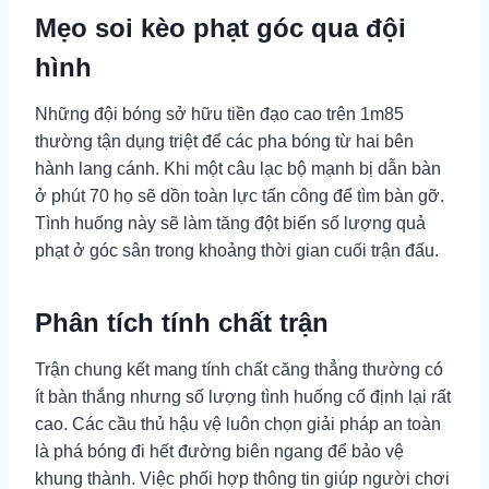
Mẹo soi kèo phạt góc qua đội
hình
Những đội bóng sở hữu tiền đạo cao trên 1m85
thường tận dụng triệt để các pha bóng từ hai bên
hành lang cánh. Khi một câu lạc bộ mạnh bị dẫn bàn
ở phút 70 họ sẽ dồn toàn lực tấn công để tìm bàn gỡ.
Tình huống này sẽ làm tăng đột biến số lượng quả
phạt ở góc sân trong khoảng thời gian cuối trận đấu.
Phân tích tính chất trận
Trận chung kết mang tính chất căng thẳng thường có
ít bàn thắng nhưng số lượng tình huống cố định lại rất
cao. Các cầu thủ hậu vệ luôn chọn giải pháp an toàn
là phá bóng đi hết đường biên ngang để bảo vệ
khung thành. Việc phối hợp thông tin giúp người chơi