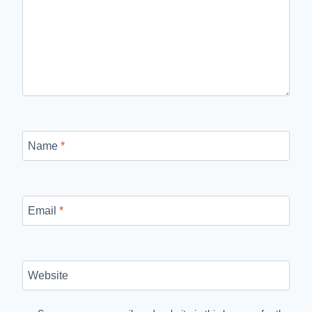
Name
*
Email
*
Website