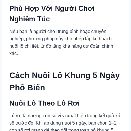
Phù Hợp Với Người Chơi
Nghiêm Túc
Nếu bạn là người chơi trung bình hoặc chuyên
nghiệp, phương pháp này cho phép lập kế hoạch
nuôi lô chi tiết, từ đó tăng khả năng dự đoán chính
xác.
Cách Nuôi Lô Khung 5 Ngày
Phổ Biến
Nuôi Lô Theo Lô Rơi
Lô rơi là những con số vừa xuất hiện trong kết quả xổ
số trước đó. Khi áp dụng nuôi 5 ngày, bạn chọn 1–2
con số rơi mạnh để theo dõi trong toàn bộ khung 5