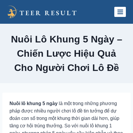
Skip
to
content
Nuôi Lô Khung 5 Ngày –
Chiến Lược Hiệu Quả
Cho Người Chơi Lô Đề
Nuôi lô khung 5 ngày
là một trong những phương
pháp được nhiều người chơi lô đề tin tưởng để dự
đoán con số trong một khung thời gian dài hơn, giúp
tăng cơ hội trúng thưởng. So với nuôi lô khung 1