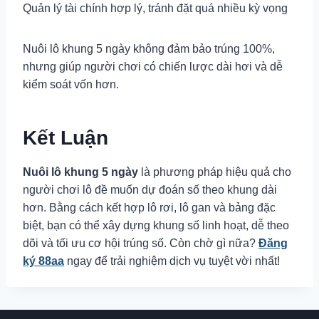
Quản lý tài chính hợp lý, tránh đặt quá nhiều kỳ vọng
Nuôi lô khung 5 ngày không đảm bảo trúng 100%,
nhưng giúp người chơi có chiến lược dài hơi và dễ
kiểm soát vốn hơn.
Kết Luận
Nuôi lô khung 5 ngày
là phương pháp hiệu quả cho
người chơi lô đề muốn dự đoán số theo khung dài
hơn. Bằng cách kết hợp lô rơi, lô gan và bảng đặc
biệt, bạn có thể xây dựng khung số linh hoạt, dễ theo
dõi và tối ưu cơ hội trúng số. Còn chờ gì nữa?
Đăng
ký 88aa
ngay để trải nghiệm dịch vụ tuyệt vời nhất!